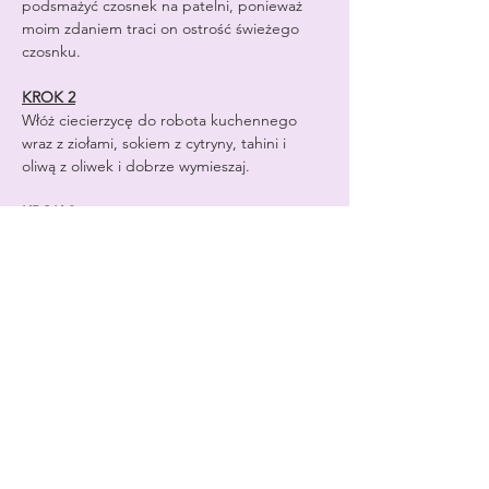
podsmażyć czosnek na patelni, ponieważ 
moim zdaniem traci on ostrość świeżego 
czosnku.
KROK 2
Włóż ciecierzycę do robota kuchennego 
wraz z ziołami, sokiem z cytryny, tahini i 
oliwą z oliwek i dobrze wymieszaj.
KROK 3
Dodaj mieszankę do blendera i dodaj sok z 
buraków. Będziesz musiał otwierać blender 
i mieszać mieszankę, aż cały hummus uzyska 
ładną, gładką konsystencję.
KROK 4
Podawać na talerzu i udekorować 
ciecierzycą, posiekanymi burakami i świeżą 
kolendrą