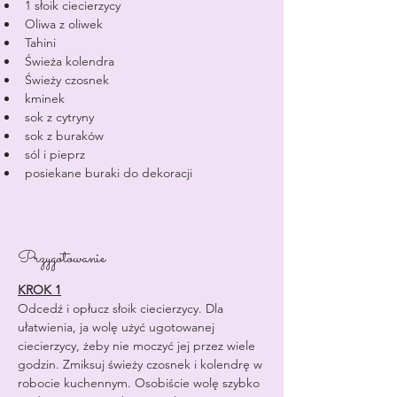
1 słoik ciecierzycy
Oliwa z oliwek
Tahini
Świeża kolendra
Świeży czosnek
kminek
sok z cytryny
sok z buraków
sól i pieprz
posiekane buraki do dekoracji
Przygotowanie
KROK 1
Odcedź i opłucz słoik ciecierzycy. Dla 
ułatwienia, ja wolę użyć ugotowanej 
ciecierzycy, żeby nie moczyć jej przez wiele 
godzin. Zmiksuj świeży czosnek i kolendrę w 
robocie kuchennym. Osobiście wolę szybko 