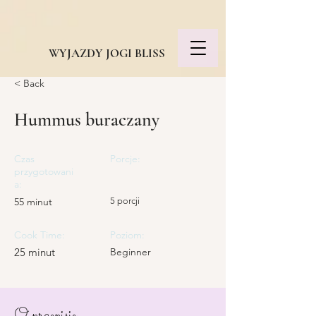
WYJAZDY JOGI BLISS
< Back
Hummus buraczany
Czas
Porcje:
przygotowani
a:
55 minut
5 porcji
Cook Time:
Poziom:
25 minut
Beginner
O przepisie