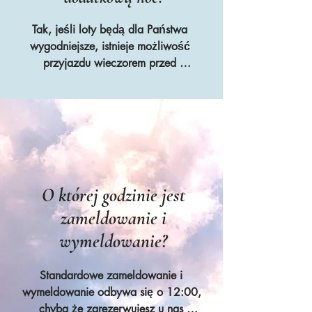
Tak, jeśli loty będą dla Państwa 
wygodniejsze, istnieje możliwość 
przyjazdu wieczorem przed 
rozpoczęciem rekolekcji od godziny 
17:00 za niewielką dodatkową 
opłatą, która obejmuje kolację i 
śniadanie w formie bufetu
O której godzinie jest
zameldowanie i
wymeldowanie?
Standardowe zameldowanie i 
wymeldowanie odbywa się o 12:00, 
chyba że zarezerwujesz u nas 