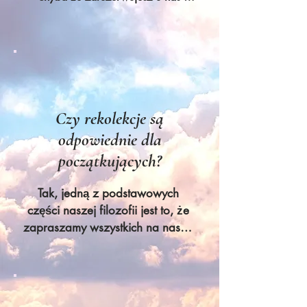
dodatkową noc. Jeśli jednak Twój lot 
jest później i chcesz zostać i 
zrelaksować się przy basenie, nie 
stanowi to problemu :)
Czy rekolekcje są
odpowiednie dla
początkujących?
Tak, jedną z podstawowych 
części naszej filozofii jest to, że 
zapraszamy wszystkich na nasze 
rekolekcje bez względu na wiek, 
poziom sprawności czy styl życia, 
ponieważ wierzymy, że joga nie 
powinna polegać na byciu 