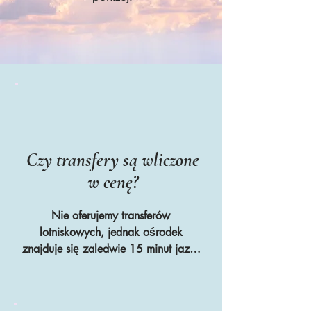
Czy transfery są wliczone
w cenę?
Nie oferujemy transferów 
lotniskowych, jednak ośrodek 
znajduje się zaledwie 15 minut jazdy 
od lotniska Tenerife Sur, co 
zazwyczaj kosztuje około 25 euro 
taksówką. Tydzień przed 