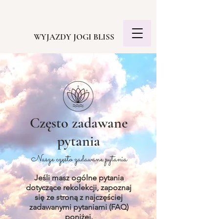
WYJAZDY JOGI BLISS
Często zadawane
pytania
Nasze często zadawane pytania
Jeśli masz ogólne pytania
dotyczące rekolekcji, zapoznaj
się ze stroną z najczęściej
zadawanymi pytaniami (FAQ)
poniżej.