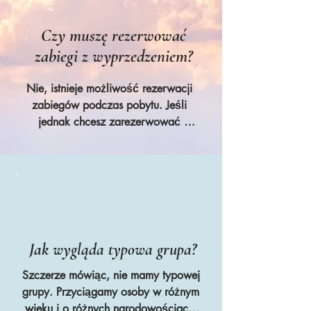
dobrym w czymś, ale na byciu 
dobrym dla siebie
Czy muszę rezerwować
zabiegi z wyprzedzeniem?
Nie, istnieje możliwość rezerwacji 
zabiegów podczas pobytu. Jeśli 
jednak chcesz zarezerwować 
zabieg w konkretnym dniu lub 
godzinie, zalecamy wcześniejszą 
rezerwację, aby zagwarantować 
sobie dogodny termin.
Jak wygląda typowa grupa?
Szczerze mówiąc, nie mamy typowej 
grupy. Przyciągamy osoby w różnym 
wieku i o różnych narodowościach. 