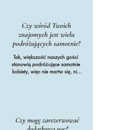
rozpoczęciem ośrodka dodajemy 
wszystkich gości do grupy 
WhatsApp, aby mogli zorganizować 
sobie wspólne taksówki, jeśli 
Czy wśród Twoich
przyjadą o podobnej porze.
znajomych jest wielu
podróżujących samotnie?
Tak, większość naszych gości 
stanowią podróżujące samotnie 
kobiety, więc nie martw się, nie 
będziesz mieć złego 
towarzystwa.
Czy mogę zarezerwować
dodatkową noc?