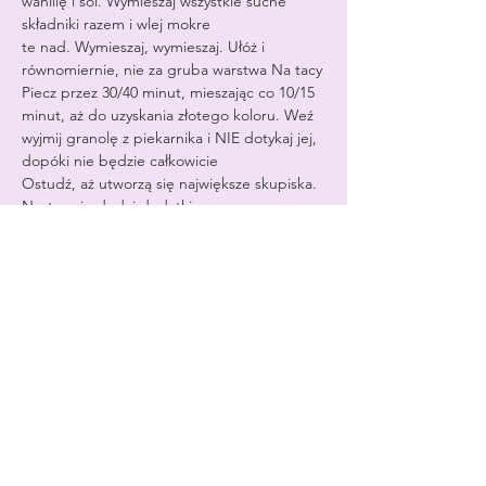
wanilię i sól. Wymieszaj wszystkie suche 
składniki razem i wlej mokre
te nad. Wymieszaj, wymieszaj. Ułóż i 
równomiernie, nie za gruba warstwa Na tacy
Piecz przez 30/40 minut, mieszając co 10/15 
minut, aż do uzyskania złotego koloru. Weź
wyjmij granolę z piekarnika i NIE dotykaj jej, 
dopóki nie będzie całkowicie
Ostudź, aż utworzą się największe skupiska. 
Następnie dodaj dodatki.
dobrym połączeniem są: migdały, wanilia, 
miód i nasiona słonecznika.
Klasyczny syrop klonowy i orzechy pekan. 
Wykwintne kawałki czekolady.
orzechy laskowe i żurawina, a jeśli masz 
odwagę, miód i pistacje
kwiat pomarańczy.