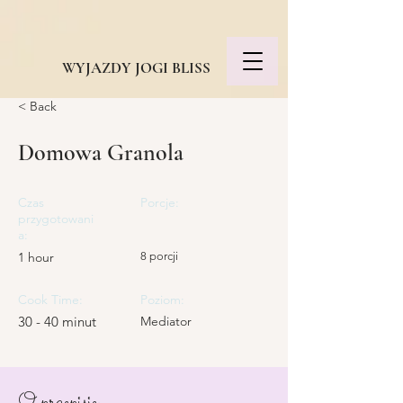
WYJAZDY JOGI BLISS
< Back
Domowa Granola
Czas
Porcje:
przygotowani
a:
1 hour
8 porcji
Cook Time:
Poziom:
30 - 40 minut
Mediator
O przepisie