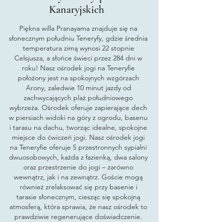
Kanaryjskich
Piękna willa Pranayama znajduje się na
słonecznym południu Teneryfy, gdzie średnia
temperatura zimą wynosi 22 stopnie
Celsjusza, a słońce świeci przez 284 dni w
roku! Nasz ośrodek jogi na Teneryfie
położony jest na spokojnych wzgórzach
Arony, zaledwie 10 minut jazdy od
zachwycających plaż południowego
wybrzeża. Ośrodek oferuje zapierające dech
w piersiach widoki na góry z ogrodu, basenu
i tarasu na dachu, tworząc idealne, spokojne
miejsce do ćwiczeń jogi. Nasz ośrodek jogi
na Teneryfie oferuje 5 przestronnych sypialni
dwuosobowych, każda z łazienką, dwa salony
oraz przestrzenie do jogi – zarówno
wewnątrz, jak i na zewnątrz. Goście mogą
również zrelaksować się przy basenie i
tarasie słonecznym, ciesząc się spokojną
atmosferą, która sprawia, że nasz ośrodek to
prawdziwie regenerujące doświadczenie.