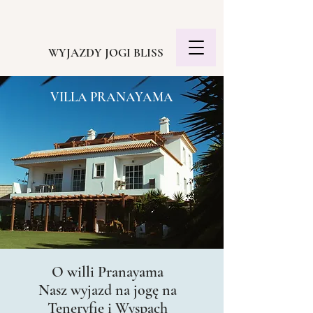
WYJAZDY JOGI BLISS
VILLA PRANAYAMA
O willi Pranayama
Nasz wyjazd na jogę na
Teneryfie i Wyspach