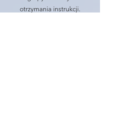
otrzymania instrukcji.
Oświadczam również, że
ponoszę odpowiedzialność za
swój majątek i rzeczy osobiste
podczas odosobnienia, a
organizatorzy odosobnienia
nie ponoszą
odpowiedzialności za utratę
lub zniszczenie mienia
osobistego.
Jeśli mają Państwo
jakiekolwiek pytania