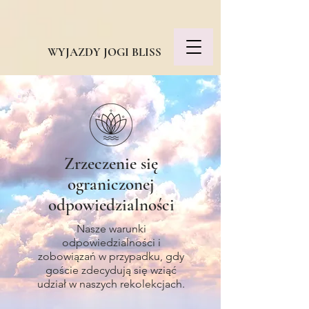
WYJAZDY JOGI BLISS
Zrzeczenie się
ograniczonej
odpowiedzialności
Nasze warunki
odpowiedzialności i
zobowiązań w przypadku, gdy
goście zdecydują się wziąć
udział w naszych rekolekcjach.