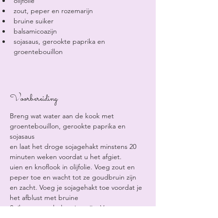
olijfolie
zout, peper en rozemarijn
bruine suiker
balsamicoazijn
sojasaus, gerookte paprika en 
groentebouillon
Voorbereiding
Breng wat water aan de kook met 
groentebouillon, gerookte paprika en 
sojasaus
en laat het droge sojagehakt minstens 20 
minuten weken voordat u het afgiet.
uien en knoflook in olijfolie. Voeg zout en 
peper toe en wacht tot ze goudbruin zijn
en zacht. Voeg je sojagehakt toe voordat je 
het afblust met bruine
Suiker en wat balsamicoazijn. Voeg 