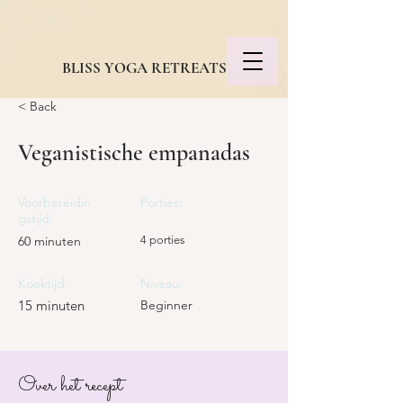
BLISS YOGA RETREATS
< Back
Veganistische empanadas
Voorbereidin
Porties:
gstijd:
60 minuten
4 porties
Kooktijd:
Niveau:
15 minuten
Beginner
Over het recept