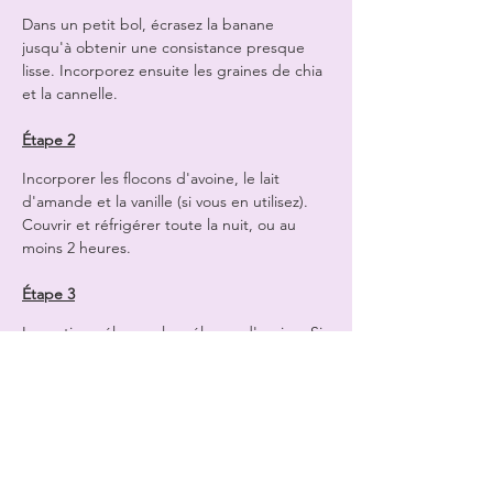
Dans un petit bol, écrasez la banane 
jusqu'à obtenir une consistance presque 
lisse. Incorporez ensuite les graines de chia 
et la cannelle.
Étape 2
Incorporer les flocons d'avoine, le lait 
d'amande et la vanille (si vous en utilisez). 
Couvrir et réfrigérer toute la nuit, ou au 
moins 2 heures.
Étape 3
Le matin, mélangez le mélange d'avoine. Si 
vos flocons d'avoine végétaliens restent 
liquides même après trempage, ajoutez 
simplement 1 cuillère à soupe de graines 
de chia et remettez le mélange au 
réfrigérateur jusqu'à ce qu'il épaississe. Si 
le mélange est trop épais, ajoutez 