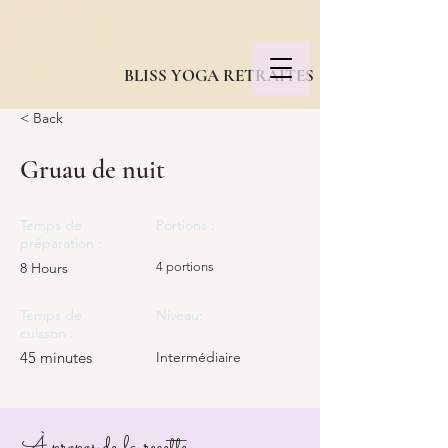
BLISS YOGA RETRAITES
< Back
Gruau de nuit
Temps de
Portions :
préparation :
8 Hours
4 portions
Temps de
Niveau:
cuisson :
45 minutes
Intermédiaire
À propos de la recette