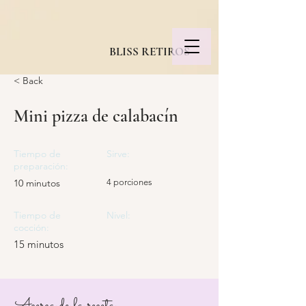
BLISS RETIROS
< Back
Mini pizza de calabacín
Tiempo de
Sirve:
preparación:
10 minutos
4 porciones
Tiempo de
Nivel:
cocción:
15 minutos
Acerca de la receta