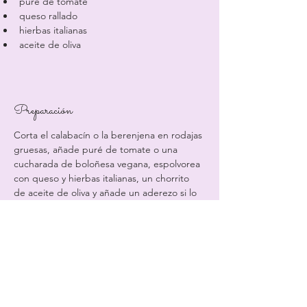
puré de tomate
queso rallado
hierbas italianas
aceite de oliva
Preparación
Corta el calabacín o la berenjena en rodajas 
gruesas, añade puré de tomate o una 
cucharada de boloñesa vegana, espolvorea 
con queso y hierbas italianas, un chorrito 
de aceite de oliva y añade un aderezo si lo 
deseas. Colócalos en una bandeja de horno 
y hornéalos durante unos 15 minutos en un 
horno precalentado a 180 grados.
Previous
Next