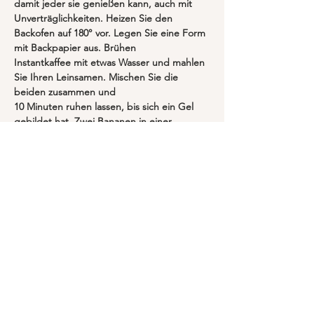
damit jeder sie genießen kann, auch mit 
Unverträglichkeiten. Heizen Sie den 
Backofen auf 180° vor. Legen Sie eine Form 
mit Backpapier aus. Brühen
Instantkaffee mit etwas Wasser und mahlen 
Sie Ihren Leinsamen. Mischen Sie die 
beiden zusammen und
10 Minuten ruhen lassen, bis sich ein Gel 
gebildet hat. Zwei Bananen in einer 
Schüssel zerdrücken und dann vegane 
Butter schmelzen.
und die Hälfte der Schokolade zusammen. 
Zucker, Salz, Vanille hinzufügen und dann
Das Leinsamen-Ei mit einem Schneebesen 
glatt rühren. Mehl und Kakaopulver 
verrühren, bis die Masse die Konsistenz 
eines dicken Milchshakes hat. Zum Schluss 
die restlichen Schokoladenstückchen 
unterrühren und 30 Minuten backen.