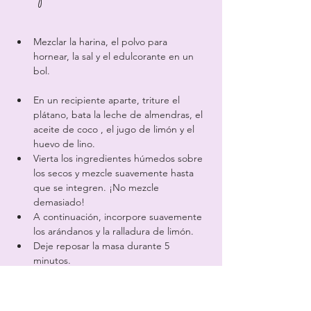
Mezclar la harina, el polvo para 
hornear, la sal y el edulcorante en un 
bol.
En un recipiente aparte, triture el 
plátano, 
bata
 la leche de almendras, 
el 
aceite de coco
, el jugo de limón
 y el 
huevo de lino.
Vierta los ingredientes húmedos sobre 
los secos y mezcle suavemente hasta 
que se integren. ¡No mezcle 
demasiado!
A continuación, incorpore suavemente 
los arándanos y la ralladura de limón.
Deje reposar la masa durante 5 
minutos.
Calienta un poco 
de aceite de coco
 en 
una sartén grande a fuego medio.
Vierta una cucharada de la masa en la 