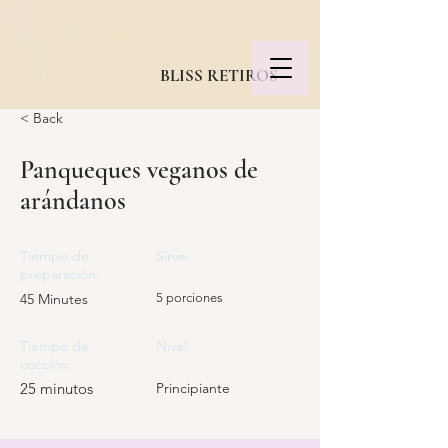
BLISS RETIROS
< Back
Panqueques veganos de
arándanos
Tiempo de
Sirve:
preparación:
45 Minutes
5 porciones
Tiempo de
Nivel:
cocción:
25 minutos
Principiante