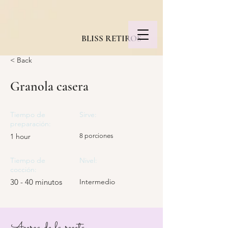
BLISS RETIROS
< Back
Granola casera
Tiempo de
Sirve:
preparación:
1 hour
8 porciones
Tiempo de
Nivel:
cocción:
30 - 40 minutos
Intermedio
Acerca de la receta