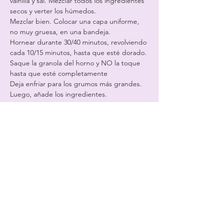
vainilla y sal. Mezclar todos los ingredientes 
secos y verter los húmedos.
Mezclar bien. Colocar una capa uniforme, 
no muy gruesa, en una bandeja.
Hornear durante 30/40 minutos, revolviendo 
cada 10/15 minutos, hasta que esté dorado.
Saque la granola del horno y NO la toque 
hasta que esté completamente
Deja enfriar para los grumos más grandes. 
Luego, añade los ingredientes.
Buenas combinaciones son: almendras, 
vainilla, miel y semillas de girasol.
Jarabe de arce clásico y nueces pecanas. 
Chispas de chocolate gourmand.
avellanas y arándanos o si eres más 
atrevido, miel y pistacho.
azahar.