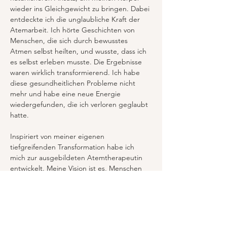
wieder ins Gleichgewicht zu bringen. Dabei 
entdeckte ich die unglaubliche Kraft der 
Atemarbeit. Ich hörte Geschichten von 
Menschen, die sich durch bewusstes 
Atmen selbst heilten, und wusste, dass ich 
es selbst erleben musste. Die Ergebnisse 
waren wirklich transformierend. Ich habe 
diese gesundheitlichen Probleme nicht 
mehr und habe eine neue Energie 
wiedergefunden, die ich verloren geglaubt 
hatte.
Inspiriert von meiner eigenen 
tiefgreifenden Transformation habe ich 
mich zur ausgebildeten Atemtherapeutin 
entwickelt. Meine Vision ist es, Menschen 
durch bewusste Atemarbeit zu mehr 
Wohlbefinden zu verhelfen. Angetrieben 
von Werten wie Mitgefühl und Authentizität 
glaube ich, dass Atemarbeit Leben 
verändern kann.