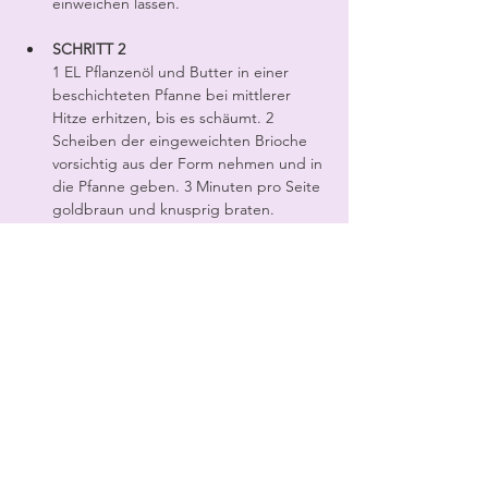
einweichen lassen.
SCHRITT 2
1 EL Pflanzenöl und Butter in einer 
beschichteten Pfanne bei mittlerer 
Hitze erhitzen, bis es schäumt. 2 
Scheiben der eingeweichten Brioche 
vorsichtig aus der Form nehmen und in 
die Pfanne geben. 3 Minuten pro Seite 
goldbraun und knusprig braten. 
Anschließend auf einem Kuchengitter 
über einem Backblech im warmen 
Ofen platzieren und mit den restlichen 
Scheiben wiederholen.
SCHRITT 3
Mit Puderzucker bestäubt und mit 
Schokolade, frischen Beeren und Zimt 
bestreut servieren