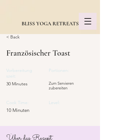
BLISS YOGA RETREATS
< Back
Französischer Toast
Vorbereitung
Portionen:
szeit:
30 Minutes
Zum Servieren
zubereiten
Cook Time:
Level:
10 Minuten
Über das Rezept