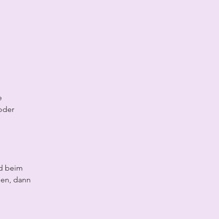
e 
oder 
d beim 
en, dann 