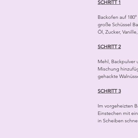
SCHRITT 1
Backofen auf 180°
große Schüssel Ba
Öl, Zucker, Vanille
SCHRITT 2
Mehl, Backpulver u
Mischung hinzufü
gehackte Walnüss
SCHRITT 3
Im vorgeheizten B
Einstechen mit ei
in Scheiben schnei