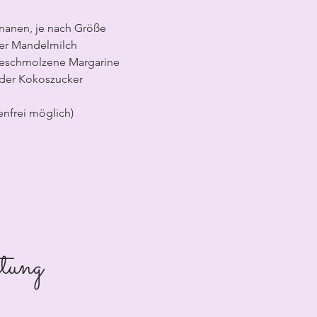
Bananen, je nach Größe
der Mandelmilch
geschmolzene Margarine
oder Kokoszucker
enfrei möglich)
tung